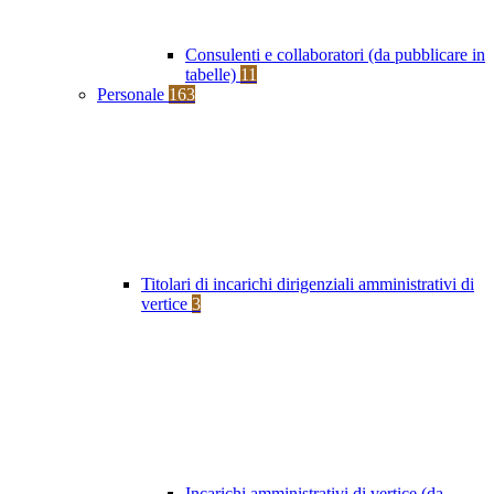
Consulenti e collaboratori (da pubblicare in
tabelle)
11
Personale
163
Titolari di incarichi dirigenziali amministrativi di
vertice
3
Incarichi amministrativi di vertice (da