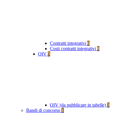
Contratti integrativi
6
Costi contratti integrativi
8
OIV
5
OIV (da pubblicare in tabelle)
3
Bandi di concorso
1