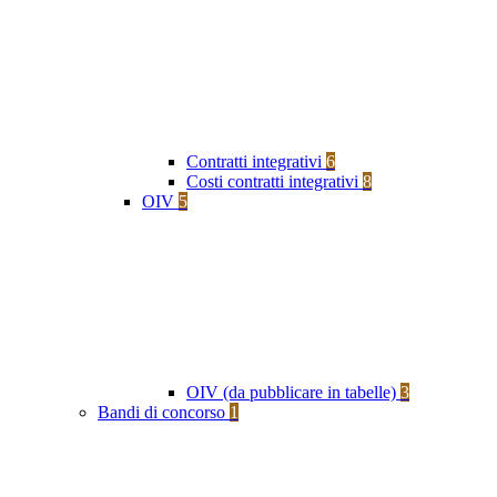
Contratti integrativi
6
Costi contratti integrativi
8
OIV
5
OIV (da pubblicare in tabelle)
3
Bandi di concorso
1