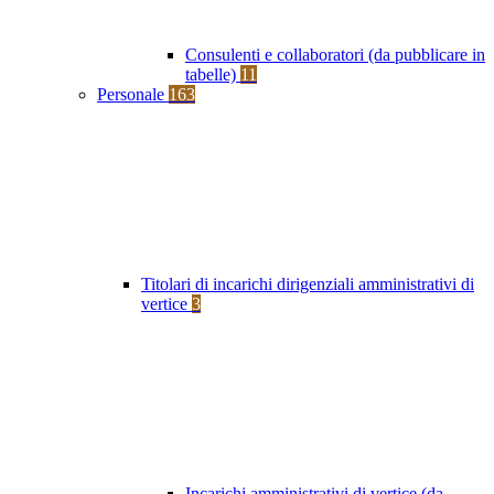
Consulenti e collaboratori (da pubblicare in
tabelle)
11
Personale
163
Titolari di incarichi dirigenziali amministrativi di
vertice
3
Incarichi amministrativi di vertice (da