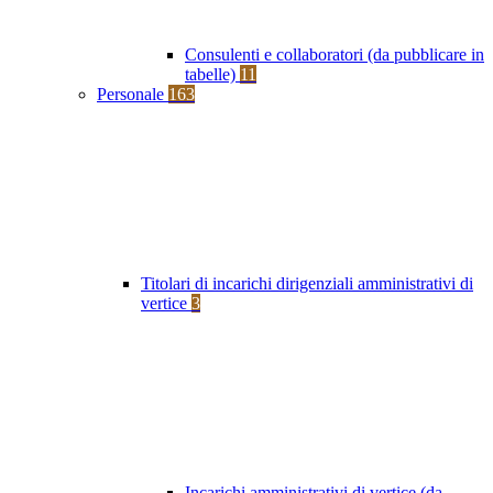
Consulenti e collaboratori (da pubblicare in
tabelle)
11
Personale
163
Titolari di incarichi dirigenziali amministrativi di
vertice
3
Incarichi amministrativi di vertice (da