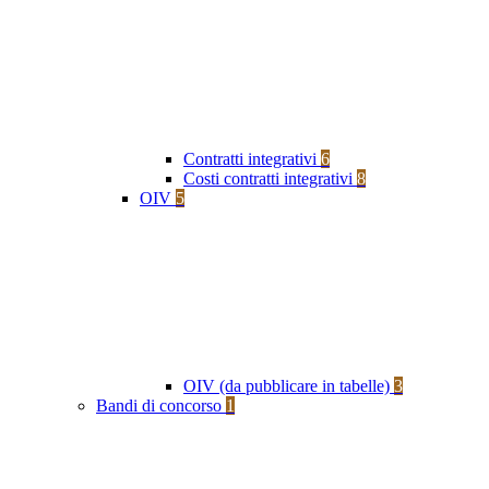
Contratti integrativi
6
Costi contratti integrativi
8
OIV
5
OIV (da pubblicare in tabelle)
3
Bandi di concorso
1