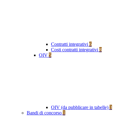
Contratti integrativi
6
Costi contratti integrativi
8
OIV
5
OIV (da pubblicare in tabelle)
3
Bandi di concorso
1