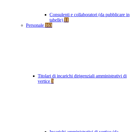
Consulenti e collaboratori (da pubblicare in
tabelle)
11
Personale
163
Titolari di incarichi dirigenziali amministrativi di
vertice
3
Incarichi amministrativi di vertice (da