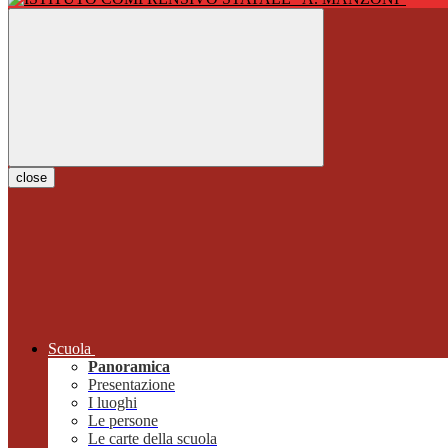
close
Scuola
Panoramica
Presentazione
I luoghi
Le persone
Le carte della scuola