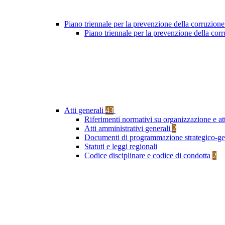
Piano triennale per la prevenzione della corruzione
Piano triennale per la prevenzione della co
Atti generali
43
Riferimenti normativi su organizzazione e at
Atti amministrativi generali
2
Documenti di programmazione strategico-ge
Statuti e leggi regionali
Codice disciplinare e codice di condotta
2