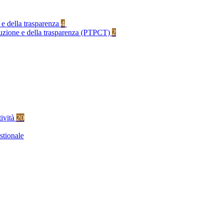
 e della trasparenza
4
rruzione e della trasparenza (PTPCT)
2
tività
20
stionale