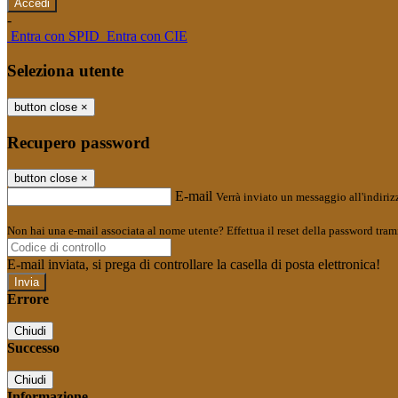
-
Entra con SPID
Entra con CIE
Seleziona utente
button close
×
Recupero password
button close
×
E-mail
Verrà inviato un messaggio all'indirizz
Non hai una e-mail associata al nome utente? Effettua il reset della password tram
E-mail inviata, si prega di controllare la casella di posta elettronica!
Errore
Chiudi
Successo
Chiudi
Informazione