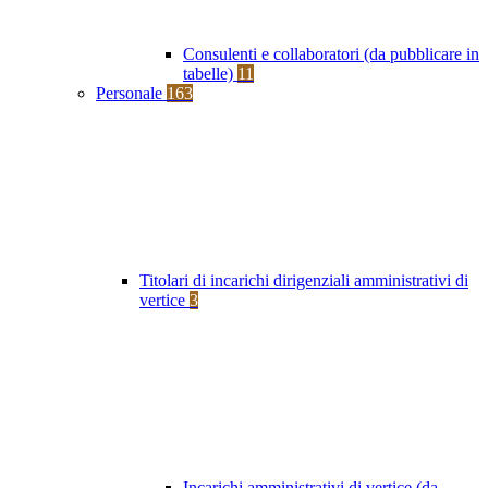
Consulenti e collaboratori (da pubblicare in
tabelle)
11
Personale
163
Titolari di incarichi dirigenziali amministrativi di
vertice
3
Incarichi amministrativi di vertice (da