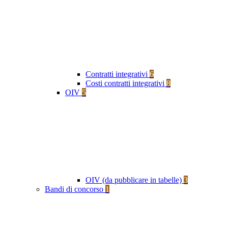
Contratti integrativi
6
Costi contratti integrativi
8
OIV
5
OIV (da pubblicare in tabelle)
3
Bandi di concorso
1