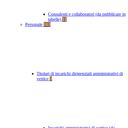
Consulenti e collaboratori (da pubblicare in
tabelle)
11
Personale
163
Titolari di incarichi dirigenziali amministrativi di
vertice
3
Incarichi amministrativi di vertice (da