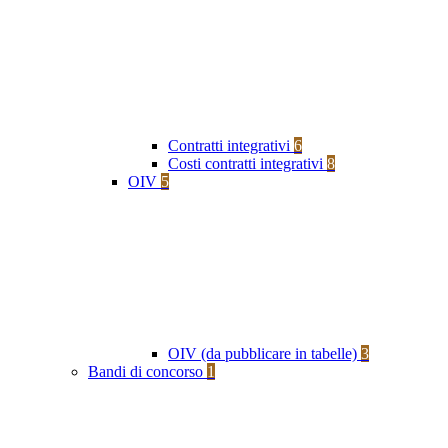
Contratti integrativi
6
Costi contratti integrativi
8
OIV
5
OIV (da pubblicare in tabelle)
3
Bandi di concorso
1