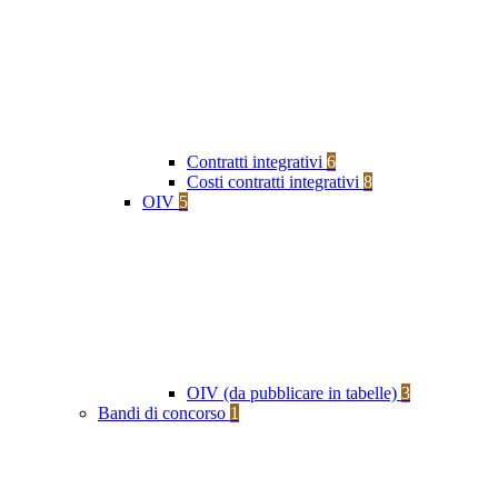
Contratti integrativi
6
Costi contratti integrativi
8
OIV
5
OIV (da pubblicare in tabelle)
3
Bandi di concorso
1