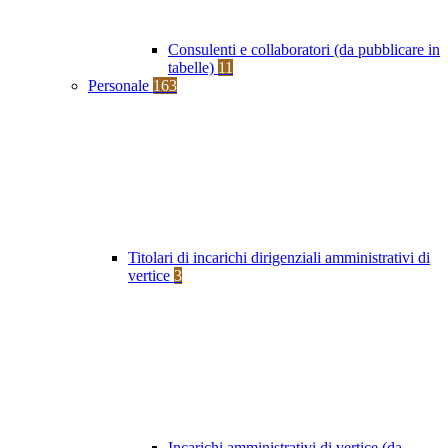
Consulenti e collaboratori (da pubblicare in
tabelle)
11
Personale
163
Titolari di incarichi dirigenziali amministrativi di
vertice
3
Incarichi amministrativi di vertice (da