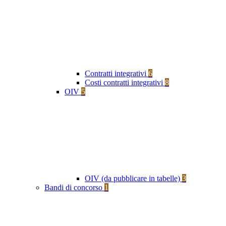
Contratti integrativi
6
Costi contratti integrativi
8
OIV
5
OIV (da pubblicare in tabelle)
3
Bandi di concorso
1