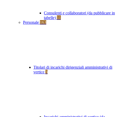
Consulenti e collaboratori (da pubblicare in
tabelle)
11
Personale
163
Titolari di incarichi dirigenziali amministrativi di
vertice
3
Incarichi amministrativi di vertice (da