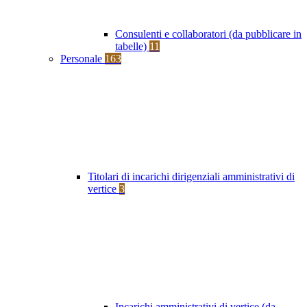
Consulenti e collaboratori (da pubblicare in
tabelle)
11
Personale
163
Titolari di incarichi dirigenziali amministrativi di
vertice
3
Incarichi amministrativi di vertice (da