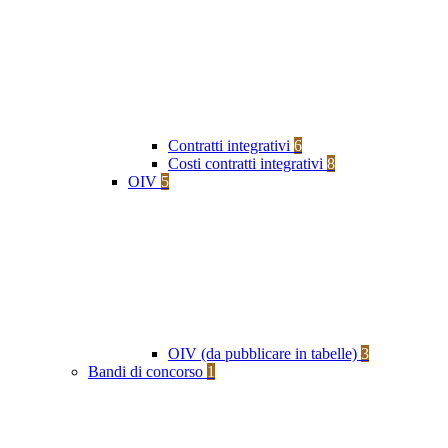
Contratti integrativi
6
Costi contratti integrativi
8
OIV
5
OIV (da pubblicare in tabelle)
3
Bandi di concorso
1