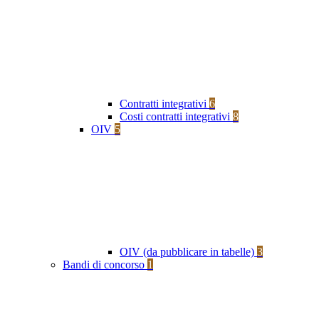
Contratti integrativi
6
Costi contratti integrativi
8
OIV
5
OIV (da pubblicare in tabelle)
3
Bandi di concorso
1