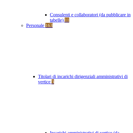
Consulenti e collaboratori (da pubblicare in
tabelle)
11
Personale
163
Titolari di incarichi dirigenziali amministrativi di
vertice
3
Incarichi amministrativi di vertice (da