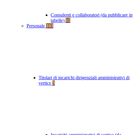
Consulenti e collaboratori (da pubblicare in
tabelle)
11
Personale
163
Titolari di incarichi dirigenziali amministrativi di
vertice
3
Incarichi amministrativi di vertice (da