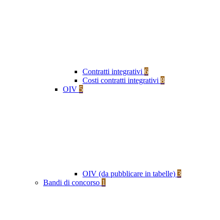
Contratti integrativi
6
Costi contratti integrativi
8
OIV
5
OIV (da pubblicare in tabelle)
3
Bandi di concorso
1