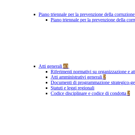
Piano triennale per la prevenzione della corruzione
Piano triennale per la prevenzione della co
Atti generali
43
Riferimenti normativi su organizzazione e at
Atti amministrativi generali
2
Documenti di programmazione strategico-ge
Statuti e leggi regionali
Codice disciplinare e codice di condotta
2