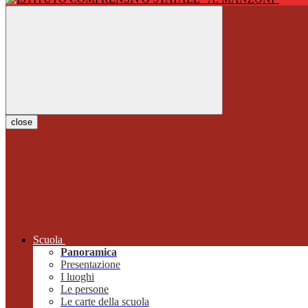
close
Scuola
Panoramica
Presentazione
I luoghi
Le persone
Le carte della scuola