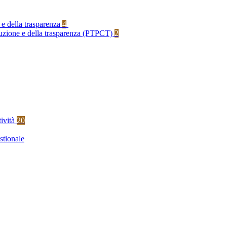
 e della trasparenza
4
rruzione e della trasparenza (PTPCT)
2
tività
20
stionale