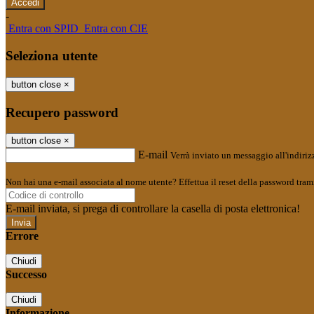
-
Entra con SPID
Entra con CIE
Seleziona utente
button close
×
Recupero password
button close
×
E-mail
Verrà inviato un messaggio all'indirizz
Non hai una e-mail associata al nome utente? Effettua il reset della password tram
E-mail inviata, si prega di controllare la casella di posta elettronica!
Errore
Chiudi
Successo
Chiudi
Informazione