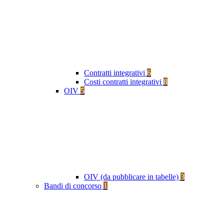
Contratti integrativi
6
Costi contratti integrativi
8
OIV
5
OIV (da pubblicare in tabelle)
3
Bandi di concorso
1