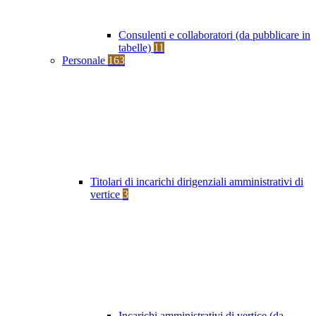
Consulenti e collaboratori (da pubblicare in
tabelle)
11
Personale
163
Titolari di incarichi dirigenziali amministrativi di
vertice
3
Incarichi amministrativi di vertice (da