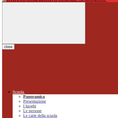
close
Scuola
Panoramica
Presentazione
I luoghi
Le persone
Le carte della scuola