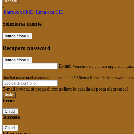
-
Entra con SPID
Entra con CIE
Seleziona utente
button close
×
Recupero password
button close
×
E-mail
Verrà inviato un messaggio all'indirizz
Non hai una e-mail associata al nome utente? Effettua il reset della password tram
E-mail inviata, si prega di controllare la casella di posta elettronica!
Errore
Chiudi
Successo
Chiudi
Informazione