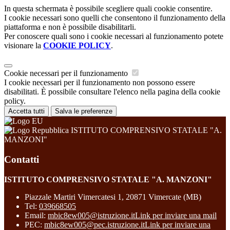
In questa schermata è possibile scegliere quali cookie consentire.
I cookie necessari sono quelli che consentono il funzionamento della
piattaforma e non è possibile disabilitarli.
Per conoscere quali sono i cookie necessari al funzionamento potete
visionare la
COOKIE POLICY
.
Cookie necessari per il funzionamento
I cookie necessari per il funzionamento non possono essere
disabilitati. È possibile consultare l'elenco nella pagina della cookie
policy.
Accetta tutti
Salva le preferenze
ISTITUTO COMPRENSIVO STATALE "A.
MANZONI"
Contatti
ISTITUTO COMPRENSIVO STATALE "A. MANZONI"
Piazzale Martiri Vimercatesi 1, 20871 Vimercate (MB)
Tel:
039668505
Email:
mbic8ew005@istruzione.it
Link per inviare una mail
PEC:
mbic8ew005@pec.istruzione.it
Link per inviare una