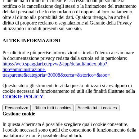
L'utente ha il diritto di richiedere l'accesso ai dati personali e la
rettifica o la cancellazione degli stessi o la limitazione del trattamento
dei dati personali che lo riguardano o di opporsi al loro trattamento,
oltre al diritto alla portabilità dei dati. Qualora ritenga, ha anche il
diritto di proporre reclamo o segnalazione al Garante della Privacy
utilizzando i moduli presenti sul suo sito.
ALTRE INFORMAZIONI
Per ulteriori e più precise informazioni si invita l'utenza a esaminare
la documentazione privacy redatta dalla scuola ed in particolare:
https://web.spaggiari.eu/pvw2/app/default/index.php?
tipo=amministrazione-
trasparente&categoria=30008&cerca=&storico=&aoo=
Questo sito o gli strumenti terzi da questo utilizzati si avvalgono di
cookie necessari al funzionamento ed utili alle finalità illustrate nella
COOKIE POLICY
.
Personalizza
Rifiuta tutti
i cookies
Accetta tutti
i cookies
Gestione cookie
In questa schermata è possibile scegliere quali cookie consentire.
I cookie necessari sono quelli che consentono il funzionamento della
piattaforma e non è possibile disabilitarli.