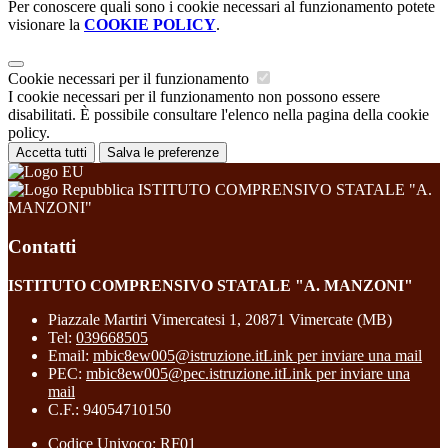
Per conoscere quali sono i cookie necessari al funzionamento potete
visionare la
COOKIE POLICY
.
Cookie necessari per il funzionamento
I cookie necessari per il funzionamento non possono essere
disabilitati. È possibile consultare l'elenco nella pagina della cookie
policy.
Accetta tutti
Salva le preferenze
ISTITUTO COMPRENSIVO STATALE "A.
MANZONI"
Contatti
ISTITUTO COMPRENSIVO STATALE "A. MANZONI"
Piazzale Martiri Vimercatesi 1, 20871 Vimercate (MB)
Tel:
039668505
Email:
mbic8ew005@istruzione.it
Link per inviare una mail
PEC:
mbic8ew005@pec.istruzione.it
Link per inviare una
mail
C.F.: 94054710150
Codice Univoco: RF01