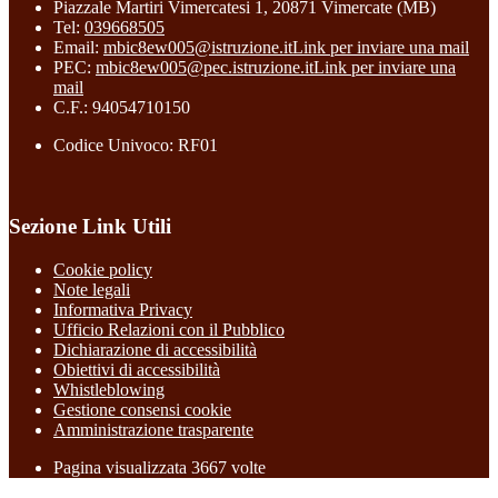
Piazzale Martiri Vimercatesi 1, 20871 Vimercate (MB)
Tel:
039668505
Email:
mbic8ew005@istruzione.it
Link per inviare una mail
PEC:
mbic8ew005@pec.istruzione.it
Link per inviare una
mail
C.F.: 94054710150
Codice Univoco: RF01
Sezione Link Utili
Cookie policy
Note legali
Informativa Privacy
Ufficio Relazioni con il Pubblico
Dichiarazione di accessibilità
Obiettivi di accessibilità
Whistleblowing
Gestione consensi cookie
Amministrazione trasparente
Pagina visualizzata
3667
volte