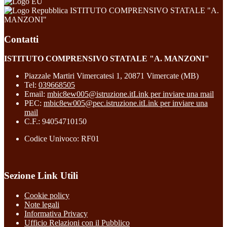
ISTITUTO COMPRENSIVO STATALE "A.
MANZONI"
Contatti
ISTITUTO COMPRENSIVO STATALE "A. MANZONI"
Piazzale Martiri Vimercatesi 1, 20871 Vimercate (MB)
Tel:
039668505
Email:
mbic8ew005@istruzione.it
Link per inviare una mail
PEC:
mbic8ew005@pec.istruzione.it
Link per inviare una
mail
C.F.: 94054710150
Codice Univoco: RF01
Sezione Link Utili
Cookie policy
Note legali
Informativa Privacy
Ufficio Relazioni con il Pubblico