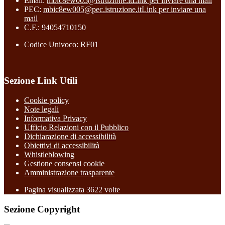
Email:
mbic8ew005@istruzione.it
Link per inviare una mail
PEC:
mbic8ew005@pec.istruzione.it
Link per inviare una
mail
C.F.: 94054710150
Codice Univoco: RF01
Sezione Link Utili
Cookie policy
Note legali
Informativa Privacy
Ufficio Relazioni con il Pubblico
Dichiarazione di accessibilità
Obiettivi di accessibilità
Whistleblowing
Gestione consensi cookie
Amministrazione trasparente
Pagina visualizzata
3622
volte
Sezione Copyright