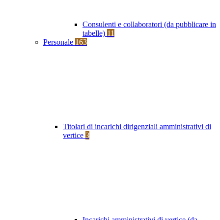
Consulenti e collaboratori (da pubblicare in
tabelle)
11
Personale
163
Titolari di incarichi dirigenziali amministrativi di
vertice
3
Incarichi amministrativi di vertice (da