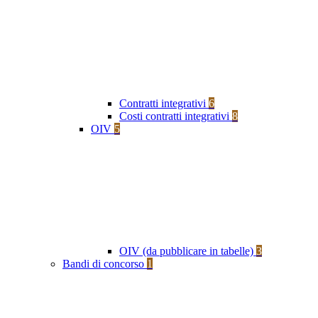
Contratti integrativi
6
Costi contratti integrativi
8
OIV
5
OIV (da pubblicare in tabelle)
3
Bandi di concorso
1