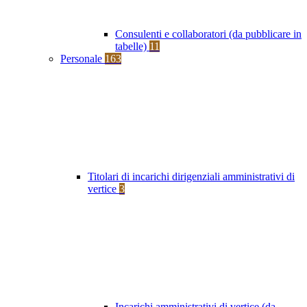
Consulenti e collaboratori (da pubblicare in
tabelle)
11
Personale
163
Titolari di incarichi dirigenziali amministrativi di
vertice
3
Incarichi amministrativi di vertice (da