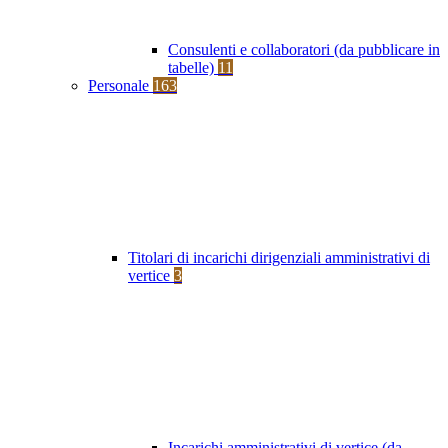
Consulenti e collaboratori (da pubblicare in
tabelle)
11
Personale
163
Titolari di incarichi dirigenziali amministrativi di
vertice
3
Incarichi amministrativi di vertice (da