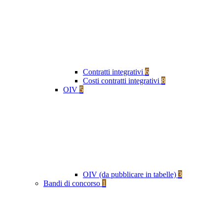
Contratti integrativi
6
Costi contratti integrativi
8
OIV
5
OIV (da pubblicare in tabelle)
3
Bandi di concorso
1