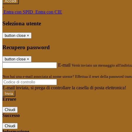
-
Entra con SPID
Entra con CIE
Seleziona utente
button close
×
Recupero password
button close
×
E-mail
Verrà inviato un messaggio all'indirizz
Non hai una e-mail associata al nome utente? Effettua il reset della password tram
E-mail inviata, si prega di controllare la casella di posta elettronica!
Errore
Chiudi
Successo
Chiudi
Informazione