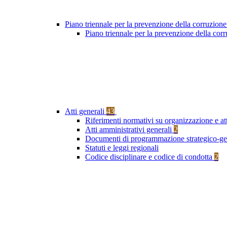
Piano triennale per la prevenzione della corruzione
Piano triennale per la prevenzione della co
Atti generali
43
Riferimenti normativi su organizzazione e at
Atti amministrativi generali
2
Documenti di programmazione strategico-ge
Statuti e leggi regionali
Codice disciplinare e codice di condotta
2