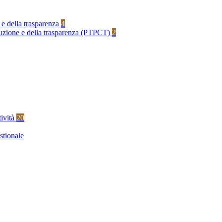
 e della trasparenza
4
rruzione e della trasparenza (PTPCT)
2
tività
20
stionale