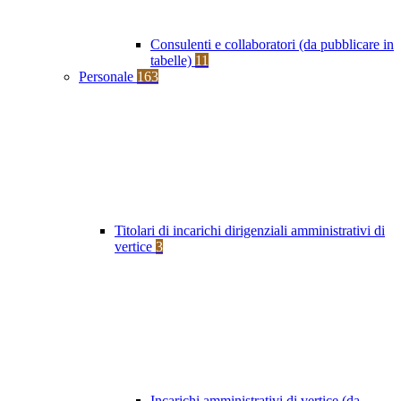
Consulenti e collaboratori (da pubblicare in
tabelle)
11
Personale
163
Titolari di incarichi dirigenziali amministrativi di
vertice
3
Incarichi amministrativi di vertice (da