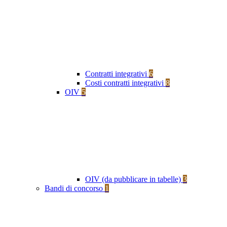
Contratti integrativi
6
Costi contratti integrativi
8
OIV
5
OIV (da pubblicare in tabelle)
3
Bandi di concorso
1