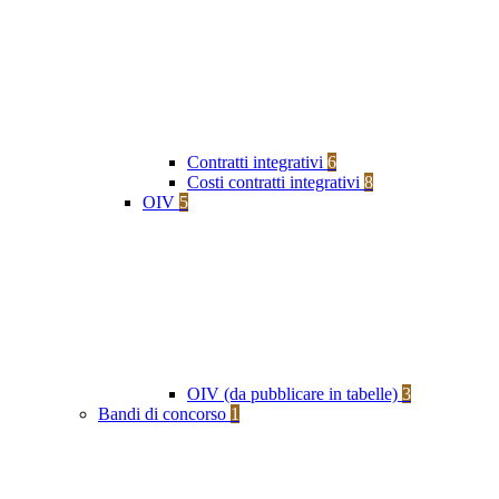
Contratti integrativi
6
Costi contratti integrativi
8
OIV
5
OIV (da pubblicare in tabelle)
3
Bandi di concorso
1