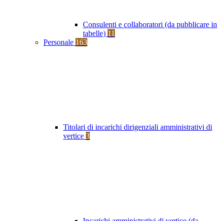
Consulenti e collaboratori (da pubblicare in
tabelle)
11
Personale
163
Titolari di incarichi dirigenziali amministrativi di
vertice
3
Incarichi amministrativi di vertice (da