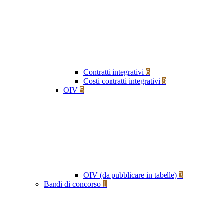
Contratti integrativi
6
Costi contratti integrativi
8
OIV
5
OIV (da pubblicare in tabelle)
3
Bandi di concorso
1