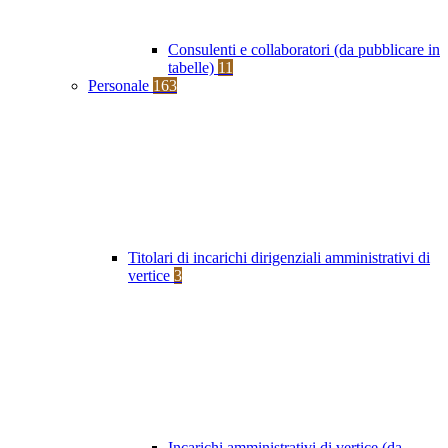
Consulenti e collaboratori (da pubblicare in
tabelle)
11
Personale
163
Titolari di incarichi dirigenziali amministrativi di
vertice
3
Incarichi amministrativi di vertice (da