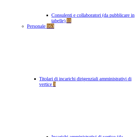
Consulenti e collaboratori (da pubblicare in
tabelle)
11
Personale
163
Titolari di incarichi dirigenziali amministrativi di
vertice
3
Incarichi amministrativi di vertice (da