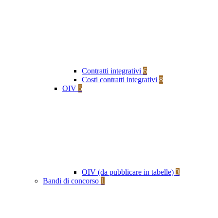
Contratti integrativi
6
Costi contratti integrativi
8
OIV
5
OIV (da pubblicare in tabelle)
3
Bandi di concorso
1