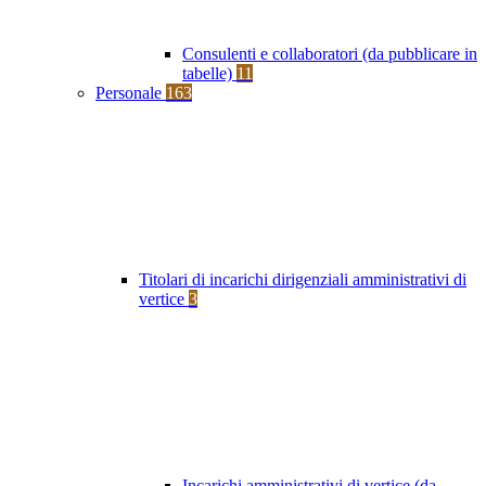
Consulenti e collaboratori (da pubblicare in
tabelle)
11
Personale
163
Titolari di incarichi dirigenziali amministrativi di
vertice
3
Incarichi amministrativi di vertice (da