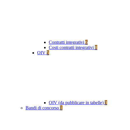
Contratti integrativi
6
Costi contratti integrativi
8
OIV
5
OIV (da pubblicare in tabelle)
3
Bandi di concorso
1