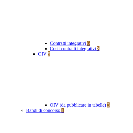
Contratti integrativi
6
Costi contratti integrativi
8
OIV
5
OIV (da pubblicare in tabelle)
3
Bandi di concorso
1