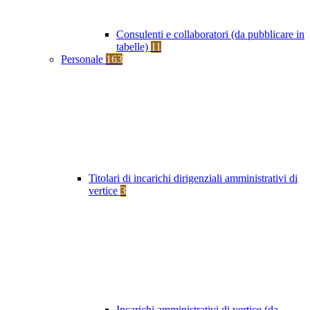
Consulenti e collaboratori (da pubblicare in
tabelle)
11
Personale
163
Titolari di incarichi dirigenziali amministrativi di
vertice
3
Incarichi amministrativi di vertice (da