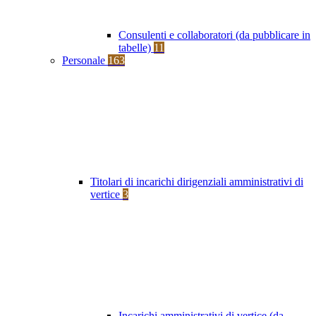
Consulenti e collaboratori (da pubblicare in
tabelle)
11
Personale
163
Titolari di incarichi dirigenziali amministrativi di
vertice
3
Incarichi amministrativi di vertice (da