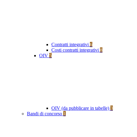
Contratti integrativi
6
Costi contratti integrativi
8
OIV
5
OIV (da pubblicare in tabelle)
3
Bandi di concorso
1