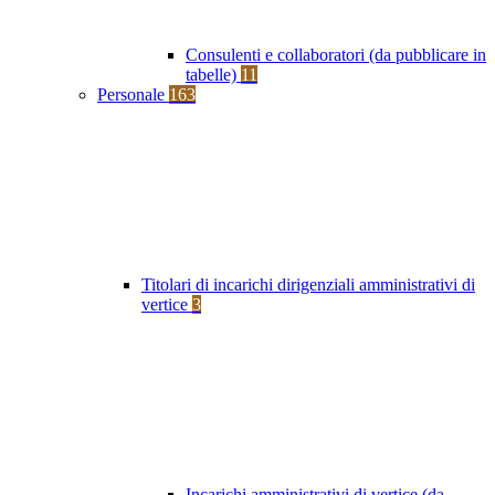
Consulenti e collaboratori (da pubblicare in
tabelle)
11
Personale
163
Titolari di incarichi dirigenziali amministrativi di
vertice
3
Incarichi amministrativi di vertice (da