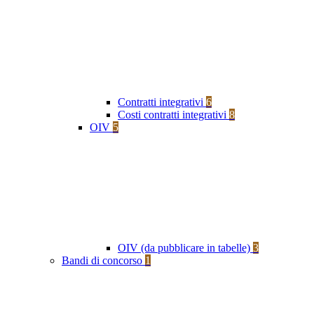
Contratti integrativi
6
Costi contratti integrativi
8
OIV
5
OIV (da pubblicare in tabelle)
3
Bandi di concorso
1