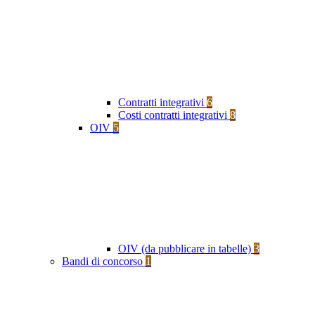
Contratti integrativi
6
Costi contratti integrativi
8
OIV
5
OIV (da pubblicare in tabelle)
3
Bandi di concorso
1