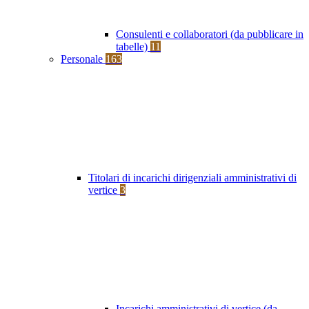
Consulenti e collaboratori (da pubblicare in
tabelle)
11
Personale
163
Titolari di incarichi dirigenziali amministrativi di
vertice
3
Incarichi amministrativi di vertice (da