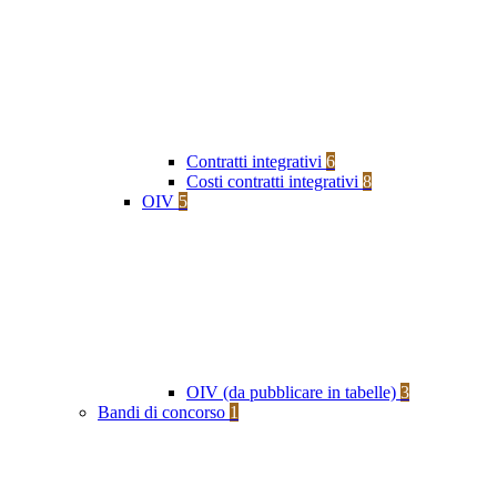
Contratti integrativi
6
Costi contratti integrativi
8
OIV
5
OIV (da pubblicare in tabelle)
3
Bandi di concorso
1