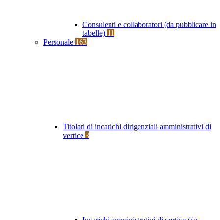
Consulenti e collaboratori (da pubblicare in
tabelle)
11
Personale
163
Titolari di incarichi dirigenziali amministrativi di
vertice
3
Incarichi amministrativi di vertice (da