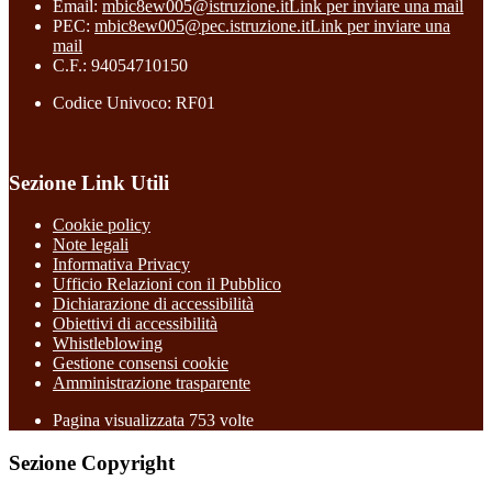
Email:
mbic8ew005@istruzione.it
Link per inviare una mail
PEC:
mbic8ew005@pec.istruzione.it
Link per inviare una
mail
C.F.: 94054710150
Codice Univoco: RF01
Sezione Link Utili
Cookie policy
Note legali
Informativa Privacy
Ufficio Relazioni con il Pubblico
Dichiarazione di accessibilità
Obiettivi di accessibilità
Whistleblowing
Gestione consensi cookie
Amministrazione trasparente
Pagina visualizzata
753
volte
Sezione Copyright