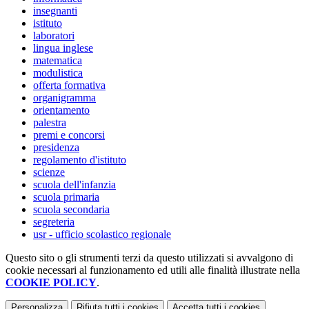
insegnanti
istituto
laboratori
lingua inglese
matematica
modulistica
offerta formativa
organigramma
orientamento
palestra
premi e concorsi
presidenza
regolamento d'istituto
scienze
scuola dell'infanzia
scuola primaria
scuola secondaria
segreteria
usr - ufficio scolastico regionale
Questo sito o gli strumenti terzi da questo utilizzati si avvalgono di
cookie necessari al funzionamento ed utili alle finalità illustrate nella
COOKIE POLICY
.
Personalizza
Rifiuta tutti
i cookies
Accetta tutti
i cookies