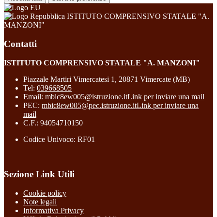
ISTITUTO COMPRENSIVO STATALE "A.
MANZONI"
Contatti
ISTITUTO COMPRENSIVO STATALE "A. MANZONI"
Piazzale Martiri Vimercatesi 1, 20871 Vimercate (MB)
Tel:
039668505
Email:
mbic8ew005@istruzione.it
Link per inviare una mail
PEC:
mbic8ew005@pec.istruzione.it
Link per inviare una
mail
C.F.: 94054710150
Codice Univoco: RF01
Sezione Link Utili
Cookie policy
Note legali
Informativa Privacy