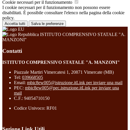
Cookie necessari per il funzionamento
I cookie necessari per il funzionamento non possono essere
disabilitati. È possibile consultare l'elenco nella pagina della cookie
policy.
Accetta tutti
Salva le preferenze
ISTITUTO COMPRENSIVO STATALE "A.
MANZONI"
Contatti
ISTITUTO COMPRENSIVO STATALE "A. MANZONI"
Piazzale Martiri Vimercatesi 1, 20871 Vimercate (MB)
Tel:
039668505
Email:
mbic8ew005@istruzione.it
Link per inviare una mail
PEC:
mbic8ew005@pec.istruzione.it
Link per inviare una
mail
C.F.: 94054710150
Codice Univoco: RF01
Sezione Link Utili