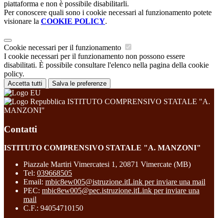
piattaforma e non è possibile disabilitarli.
Per conoscere quali sono i cookie necessari al funzionamento potete
visionare la
COOKIE POLICY
.
Cookie necessari per il funzionamento
I cookie necessari per il funzionamento non possono essere
disabilitati. È possibile consultare l'elenco nella pagina della cookie
policy.
Accetta tutti
Salva le preferenze
ISTITUTO COMPRENSIVO STATALE "A.
MANZONI"
Contatti
ISTITUTO COMPRENSIVO STATALE "A. MANZONI"
Piazzale Martiri Vimercatesi 1, 20871 Vimercate (MB)
Tel:
039668505
Email:
mbic8ew005@istruzione.it
Link per inviare una mail
PEC:
mbic8ew005@pec.istruzione.it
Link per inviare una
mail
C.F.: 94054710150