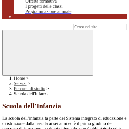
Offerta formativa
I progetti delle classi
Programmazione annuale
Campo di ricerca per le pagine del sito
Home
>
Servizi
>
Percorsi di studio
>
Scuola dell'Infanzia
Scuola dell'Infanzia
La scuola dell’infanzia fa parte del Sistema integrato di educazione e
di istruzione dalla nascita ai sei anni ed è il primo gradino del
percorso di istruzione, ha durata triennale, non è obbligatoria ed è