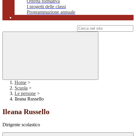
Offerta formativa
I progetti delle classi
Programmazione annuale
Campo di ricerca per le pagine del sito
Home
>
Scuola
>
Le persone
>
Ileana Russello
Ileana Russello
Dirigente scolastico