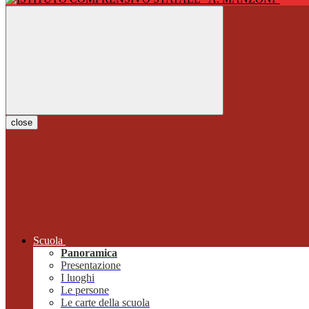
close
Scuola
Panoramica
Presentazione
I luoghi
Le persone
Le carte della scuola