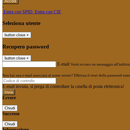
-
Entra con SPID
Entra con CIE
Seleziona utente
button close
×
Recupero password
button close
×
E-mail
Verrà inviato un messaggio all'indirizz
Non hai una e-mail associata al nome utente? Effettua il reset della password tram
E-mail inviata, si prega di controllare la casella di posta elettronica!
Errore
Chiudi
Successo
Chiudi
Informazione