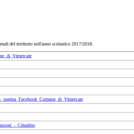
iornali del territorio nell'anno scolastico 2017/2018.
e_di_Vimercate
o_-_pagina_Facebook_Comune_di_Vimercate
nzoni_-_Cittadino