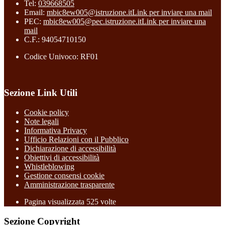
Tel:
039668505
Email:
mbic8ew005@istruzione.it
Link per inviare una mail
PEC:
mbic8ew005@pec.istruzione.it
Link per inviare una
mail
C.F.: 94054710150
Codice Univoco: RF01
Sezione Link Utili
Cookie policy
Note legali
Informativa Privacy
Ufficio Relazioni con il Pubblico
Dichiarazione di accessibilità
Obiettivi di accessibilità
Whistleblowing
Gestione consensi cookie
Amministrazione trasparente
Pagina visualizzata
525
volte
Sezione Copyright