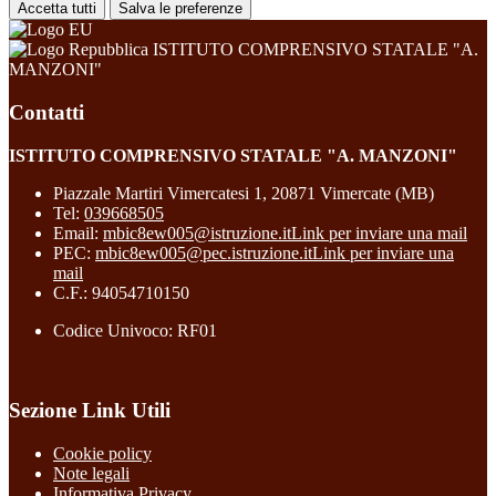
Accetta tutti
Salva le preferenze
ISTITUTO COMPRENSIVO STATALE "A.
MANZONI"
Contatti
ISTITUTO COMPRENSIVO STATALE "A. MANZONI"
Piazzale Martiri Vimercatesi 1, 20871 Vimercate (MB)
Tel:
039668505
Email:
mbic8ew005@istruzione.it
Link per inviare una mail
PEC:
mbic8ew005@pec.istruzione.it
Link per inviare una
mail
C.F.: 94054710150
Codice Univoco: RF01
Sezione Link Utili
Cookie policy
Note legali
Informativa Privacy