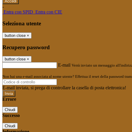
-
Entra con SPID
Entra con CIE
Seleziona utente
button close
×
Recupero password
button close
×
E-mail
Verrà inviato un messaggio all'indirizz
Non hai una e-mail associata al nome utente? Effettua il reset della password tram
E-mail inviata, si prega di controllare la casella di posta elettronica!
Errore
Chiudi
Successo
Chiudi
Informazione