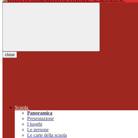
close
Scuola
Panoramica
Presentazione
I luoghi
Le persone
Le carte della scuola