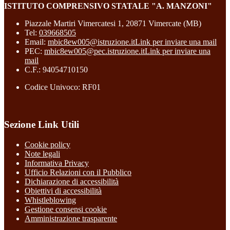
ISTITUTO COMPRENSIVO STATALE "A. MANZONI"
Piazzale Martiri Vimercatesi 1, 20871 Vimercate (MB)
Tel:
039668505
Email:
mbic8ew005@istruzione.it
Link per inviare una mail
PEC:
mbic8ew005@pec.istruzione.it
Link per inviare una
mail
C.F.: 94054710150
Codice Univoco: RF01
Sezione Link Utili
Cookie policy
Note legali
Informativa Privacy
Ufficio Relazioni con il Pubblico
Dichiarazione di accessibilità
Obiettivi di accessibilità
Whistleblowing
Gestione consensi cookie
Amministrazione trasparente