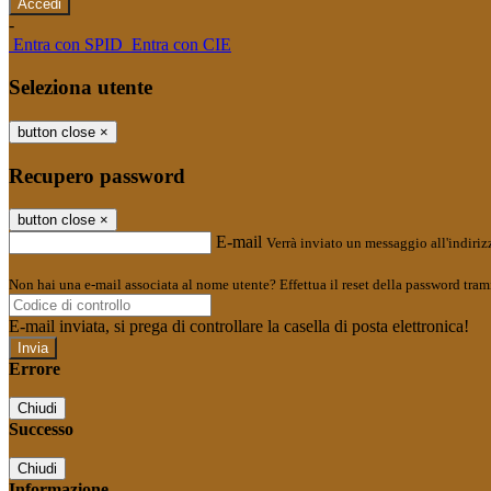
-
Entra con SPID
Entra con CIE
Seleziona utente
button close
×
Recupero password
button close
×
E-mail
Verrà inviato un messaggio all'indirizz
Non hai una e-mail associata al nome utente? Effettua il reset della password tram
E-mail inviata, si prega di controllare la casella di posta elettronica!
Errore
Chiudi
Successo
Chiudi
Informazione