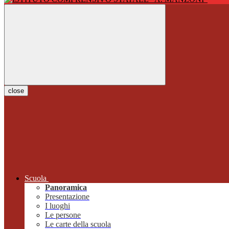
close
Scuola
Panoramica
Presentazione
I luoghi
Le persone
Le carte della scuola