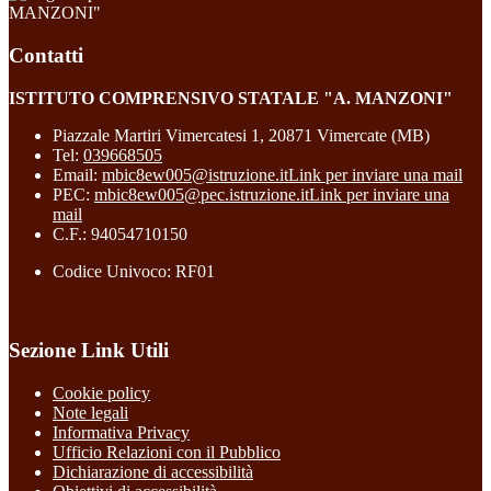
MANZONI"
Contatti
ISTITUTO COMPRENSIVO STATALE "A. MANZONI"
Piazzale Martiri Vimercatesi 1, 20871 Vimercate (MB)
Tel:
039668505
Email:
mbic8ew005@istruzione.it
Link per inviare una mail
PEC:
mbic8ew005@pec.istruzione.it
Link per inviare una
mail
C.F.: 94054710150
Codice Univoco: RF01
Sezione Link Utili
Cookie policy
Note legali
Informativa Privacy
Ufficio Relazioni con il Pubblico
Dichiarazione di accessibilità