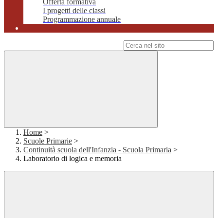
Offerta formativa
I progetti delle classi
Programmazione annuale
Campo di ricerca per le pagine del sito
Home
>
Scuole Primarie
>
Continuità scuola dell'Infanzia - Scuola Primaria
>
Laboratorio di logica e memoria