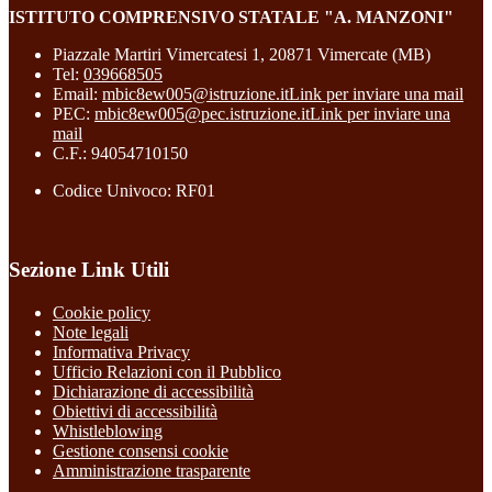
ISTITUTO COMPRENSIVO STATALE "A. MANZONI"
Piazzale Martiri Vimercatesi 1, 20871 Vimercate (MB)
Tel:
039668505
Email:
mbic8ew005@istruzione.it
Link per inviare una mail
PEC:
mbic8ew005@pec.istruzione.it
Link per inviare una
mail
C.F.: 94054710150
Codice Univoco: RF01
Sezione Link Utili
Cookie policy
Note legali
Informativa Privacy
Ufficio Relazioni con il Pubblico
Dichiarazione di accessibilità
Obiettivi di accessibilità
Whistleblowing
Gestione consensi cookie
Amministrazione trasparente