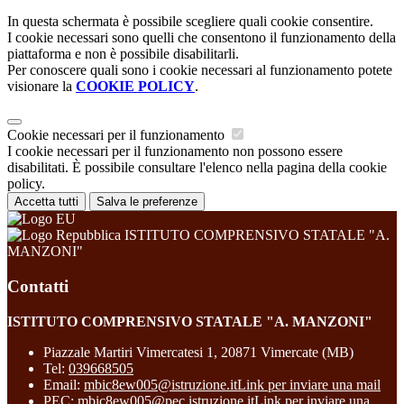
In questa schermata è possibile scegliere quali cookie consentire.
I cookie necessari sono quelli che consentono il funzionamento della
piattaforma e non è possibile disabilitarli.
Per conoscere quali sono i cookie necessari al funzionamento potete
visionare la
COOKIE POLICY
.
Cookie necessari per il funzionamento
I cookie necessari per il funzionamento non possono essere
disabilitati. È possibile consultare l'elenco nella pagina della cookie
policy.
Accetta tutti
Salva le preferenze
ISTITUTO COMPRENSIVO STATALE "A.
MANZONI"
Contatti
ISTITUTO COMPRENSIVO STATALE "A. MANZONI"
Piazzale Martiri Vimercatesi 1, 20871 Vimercate (MB)
Tel:
039668505
Email:
mbic8ew005@istruzione.it
Link per inviare una mail
PEC:
mbic8ew005@pec.istruzione.it
Link per inviare una