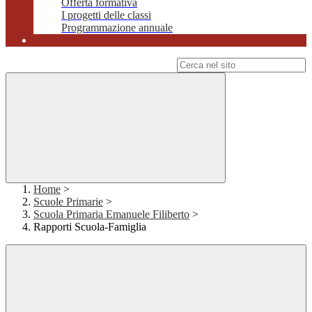
Offerta formativa
I progetti delle classi
Programmazione annuale
Campo di ricerca per le pagine del sito
Home
>
Scuole Primarie
>
Scuola Primaria Emanuele Filiberto
>
Rapporti Scuola-Famiglia