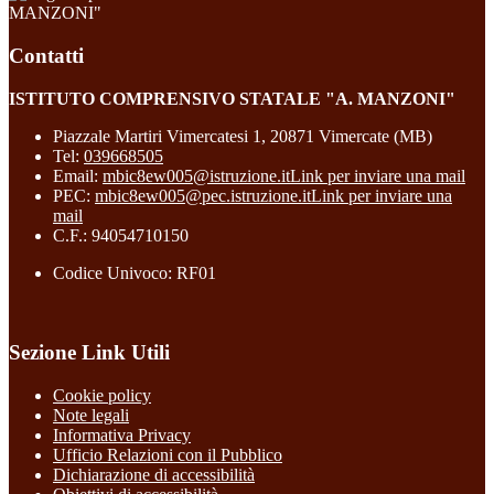
MANZONI"
Contatti
ISTITUTO COMPRENSIVO STATALE "A. MANZONI"
Piazzale Martiri Vimercatesi 1, 20871 Vimercate (MB)
Tel:
039668505
Email:
mbic8ew005@istruzione.it
Link per inviare una mail
PEC:
mbic8ew005@pec.istruzione.it
Link per inviare una
mail
C.F.: 94054710150
Codice Univoco: RF01
Sezione Link Utili
Cookie policy
Note legali
Informativa Privacy
Ufficio Relazioni con il Pubblico
Dichiarazione di accessibilità