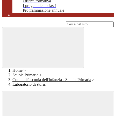
Offerta formativa
I progetti delle classi
Programmazione annuale
Campo di ricerca per le pagine del sito
Home
>
Scuole Primarie
>
Continuità scuola dell'Infanzia - Scuola Primaria
>
Laboratorio di storia