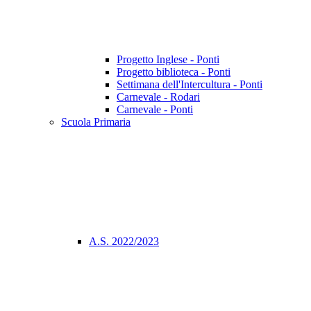
Progetto Inglese - Ponti
Progetto biblioteca - Ponti
Settimana dell'Intercultura - Ponti
Carnevale - Rodari
Carnevale - Ponti
Scuola Primaria
A.S. 2022/2023