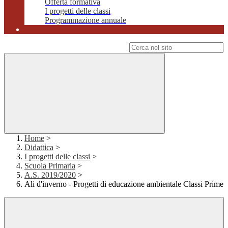
Offerta formativa
I progetti delle classi
Programmazione annuale
Campo di ricerca per le pagine del sito
Home
>
Didattica
>
I progetti delle classi
>
Scuola Primaria
>
A.S. 2019/2020
>
Ali d'inverno - Progetti di educazione ambientale Classi Prime