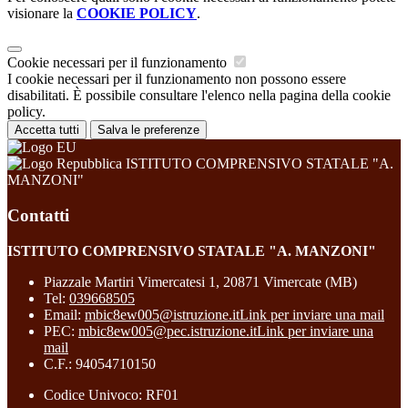
visionare la
COOKIE POLICY
.
Cookie necessari per il funzionamento
I cookie necessari per il funzionamento non possono essere
disabilitati. È possibile consultare l'elenco nella pagina della cookie
policy.
Accetta tutti
Salva le preferenze
ISTITUTO COMPRENSIVO STATALE "A.
MANZONI"
Contatti
ISTITUTO COMPRENSIVO STATALE "A. MANZONI"
Piazzale Martiri Vimercatesi 1, 20871 Vimercate (MB)
Tel:
039668505
Email:
mbic8ew005@istruzione.it
Link per inviare una mail
PEC:
mbic8ew005@pec.istruzione.it
Link per inviare una
mail
C.F.: 94054710150
Codice Univoco: RF01