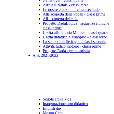
Game over - classi quarte
Arriva il Natale - classi terze
Le nostre emozioni - classi seconde
Alla scoperta delle vocali - classi prime
Alla scoperta del cielo
Progetto DadaLogica - sequenze ritmiche -
classi prime
Uscita alla fattoria Murnee - classi quarte
Uscita didattica a Minoprio - classi terze
La scoperta delle foglie - classi seconde
Attività ludico motorie - classi prime
Progetto Dada - prime attività
A.S. 2021/2022
Scuola attiva kids
Inaugurazione orto didattico
English day
Mostra Cem